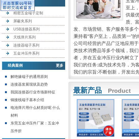
五金
产品目录
至上
精密五金端子定制
供最
屏蔽夹系列
质、
发、市场营销、客户服务等多个
USB连接器系列
秉持着“客户至上，品质第一”的
天线弹片系列
公司司经营的产品广泛地应用于
连接器端子系列
类技术消费品等多个领域，我们
五金冲压件系列
者，并在五金冲压行业内树立了
我们的任务:成为技术先导，为
经典案例
更多
我们的宗旨:不断创新，开发出
解绝缘端子的通用原则
连接器发展现状及趋势
最新产品
Product
我国连接器行业市场新特征
铜接线端子基本介绍
电池弹片用什么材质好呢 什么
材料
东莞五金冲压件厂家：五金冲
压件折