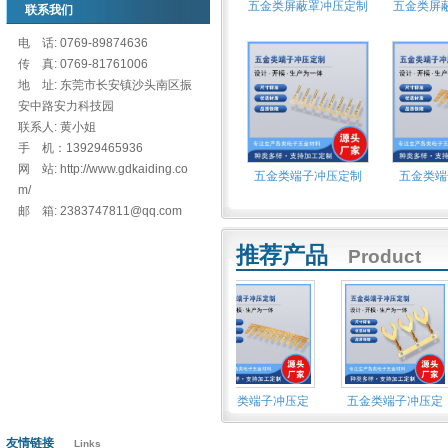
五金类屏蔽罩冲压定制
五金类屏
联系我们
电 话: 0769-89874636
传 真: 0769-81761006
地 址: 东莞市长安镇沙头南区振
安中路安力科技园
联系人: 黄小姐
手 机：13929465936
网 站: http://www.gdkaiding.co
五金类端子冲压定制
五金类端
m/
邮 箱: 2383747811@qq.com
推荐产品
Product
冲压定
五金类端子冲压定
五金类端子冲压定
五金类端子冲压定
友情链接
Links