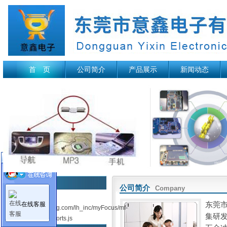
首 页
公司简介
产品展示
新闻动态
热门产品
公司简介
Company
加载失败:
东莞市
在线客服
http://www.gdkaiding.com/lh_inc/myFocus/mf-
集研
pattern/mF_sohusports.js