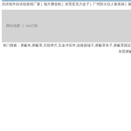
光伏组件自动包装线厂家
|
锯片磨齿机
|
东莞亚克力盒子
|
广州防火住人集装箱
|
网站地图
|
rss订阅
热门搜索：屏蔽夹,屏蔽罩,天线弹片,五金冲压件,连接器端子,屏蔽罩夹子,屏蔽罩固
东莞屏