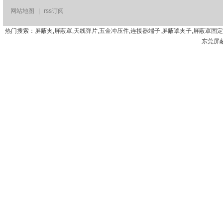
网站地图
|
rss订阅
热门搜索：屏蔽夹,屏蔽罩,天线弹片,五金冲压件,连接器端子,屏蔽罩夹子,屏蔽罩固
东莞屏