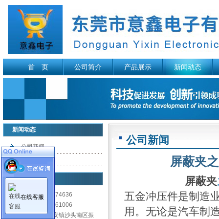
首 页
公司简介
产品展示
新闻动态
新闻动态
公司新闻
公司新闻
屏蔽夹之
行业资讯
联系我们
屏蔽夹
五金冲压件是制造
电 话: 0769-89874636
在线客服
传 真: 0769-81761006
用。无论是汽车制
地 址: 东莞市长安镇沙头南区振