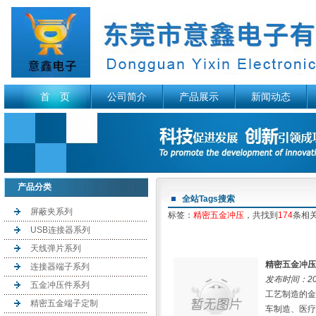
首 页
公司简介
产品展示
新闻动态
产品分类
全站Tags搜索
屏蔽夹系列
标签：
精密五金冲压
，共找到
174
条相
USB连接器系列
天线弹片系列
精密五金冲压
连接器端子系列
发布时间：202
五金冲压件系列
工艺制造的金
精密五金端子定制
车制造、医疗