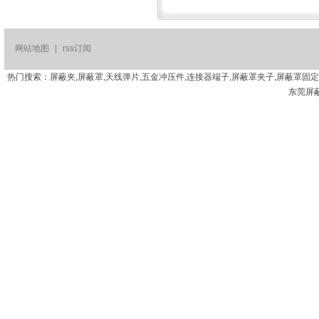
网站地图
|
rss订阅
热门搜索：屏蔽夹,屏蔽罩,天线弹片,五金冲压件,连接器端子,屏蔽罩夹子,屏蔽罩固
东莞屏