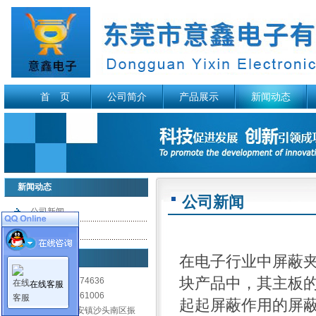
首 页
公司简介
产品展示
新闻动态
新闻动态
公司新闻
公司新闻
行业资讯
联系我们
在电子行业中
屏蔽
块产品中，其主板
电 话: 0769-89874636
在线客服
传 真: 0769-81761006
起起屏蔽作用的屏蔽
地 址: 东莞市长安镇沙头南区振