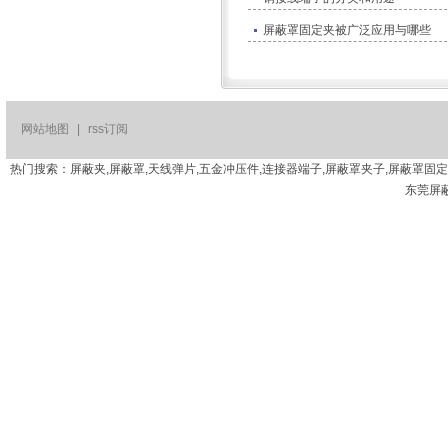
​屏蔽罩固定夹被广泛应用与哪些
网站地图
|
rss订阅
热门搜索：屏蔽夹,屏蔽罩,天线弹片,五金冲压件,连接器端子,屏蔽罩夹子,屏蔽罩固
东莞屏