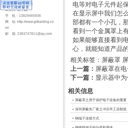
电等对电子元件起保
安中路安力科技园
联系人: 黄小姐
在显示屏中我们怎
手 机：13929465936
部都有一个小孔，
网 站: http://www.gdkaiding.co
m/
看到一个金属罩上
邮 箱: 2383747811@qq.com
如果能够直接看到
心，就能知道产品
相关标签：
屏蔽罩
上一篇：
屏蔽罩在电
下一篇：
显示器中为
相关信息
屏蔽罩之用于保护电子设备的重要
深圳屏蔽夹厂家之冲压件工业制造
铜端子连接方式
铜接线端子的分类和用途